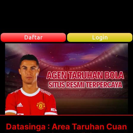
Daftar
Login
Datasinga : Area Taruhan Cuan