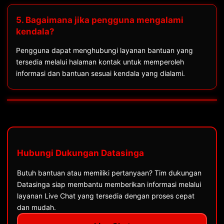
5. Bagaimana jika pengguna mengalami
kendala?
Pengguna dapat menghubungi layanan bantuan yang
tersedia melalui halaman kontak untuk memperoleh
informasi dan bantuan sesuai kendala yang dialami.
Hubungi Dukungan Datasinga
Butuh bantuan atau memiliki pertanyaan? Tim dukungan
Datasinga siap membantu memberikan informasi melalui
layanan Live Chat yang tersedia dengan proses cepat
dan mudah.