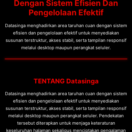
Dengan Sistem Efisien Dan
Pengelolaan Efektif
Datasinga menghadirkan area taruhan cuan dengan sistem
efisien dan pengelolaan efektif untuk menyediakan
susunan terstruktur, akses stabil, serta tampilan responsif
melalui desktop maupun perangkat seluler.
TENTANG Datasinga
Datasinga menghadirkan area taruhan cuan dengan sistem
efisien dan pengelolaan efektif untuk menyediakan
susunan terstruktur, akses stabil, serta tampilan responsif
melalui desktop maupun perangkat seluler. Pendekatan
tersebut diterapkan untuk menjaga keteraturan
keseluruhan halaman sekaligus menciptakan pengalaman