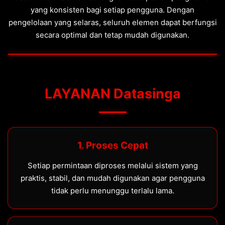
yang konsisten bagi setiap pengguna. Dengan
pengelolaan yang selaras, seluruh elemen dapat berfungsi
secara optimal dan tetap mudah digunakan.
LAYANAN Datasinga
1. Proses Cepat
Setiap permintaan diproses melalui sistem yang
praktis, stabil, dan mudah digunakan agar pengguna
tidak perlu menunggu terlalu lama.