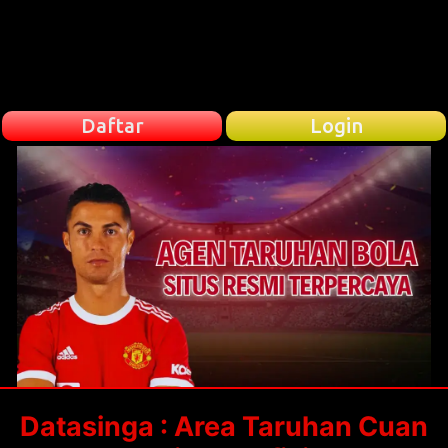
Daftar
Login
Datasinga : Area Taruhan Cuan