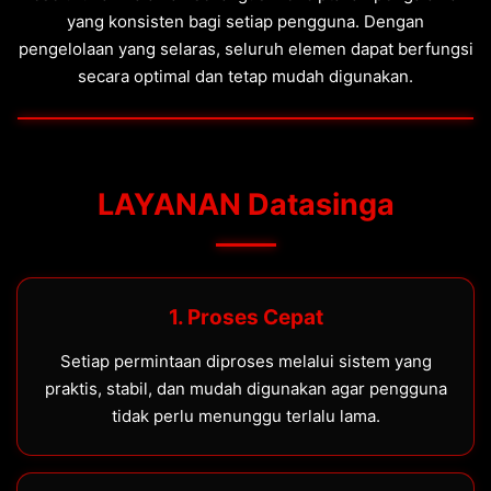
yang konsisten bagi setiap pengguna. Dengan
pengelolaan yang selaras, seluruh elemen dapat berfungsi
secara optimal dan tetap mudah digunakan.
LAYANAN Datasinga
1. Proses Cepat
Setiap permintaan diproses melalui sistem yang
praktis, stabil, dan mudah digunakan agar pengguna
tidak perlu menunggu terlalu lama.