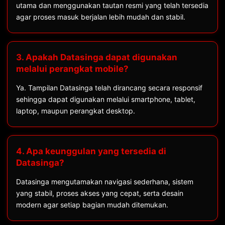
utama dan menggunakan tautan resmi yang telah tersedia
agar proses masuk berjalan lebih mudah dan stabil.
3. Apakah Datasinga dapat digunakan
melalui perangkat mobile?
Ya. Tampilan Datasinga telah dirancang secara responsif
sehingga dapat digunakan melalui smartphone, tablet,
laptop, maupun perangkat desktop.
4. Apa keunggulan yang tersedia di
Datasinga?
Datasinga mengutamakan navigasi sederhana, sistem
yang stabil, proses akses yang cepat, serta desain
modern agar setiap bagian mudah ditemukan.