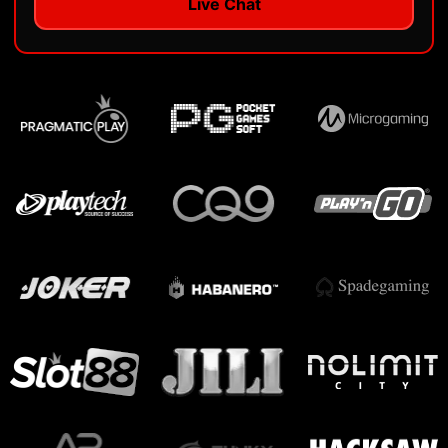
Live Chat