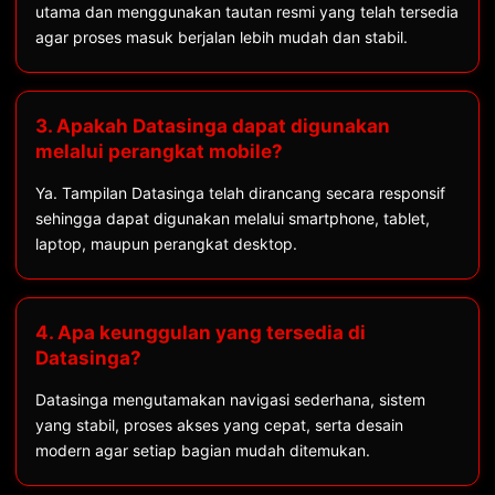
utama dan menggunakan tautan resmi yang telah tersedia
agar proses masuk berjalan lebih mudah dan stabil.
3. Apakah Datasinga dapat digunakan
melalui perangkat mobile?
Ya. Tampilan Datasinga telah dirancang secara responsif
sehingga dapat digunakan melalui smartphone, tablet,
laptop, maupun perangkat desktop.
4. Apa keunggulan yang tersedia di
Datasinga?
Datasinga mengutamakan navigasi sederhana, sistem
yang stabil, proses akses yang cepat, serta desain
modern agar setiap bagian mudah ditemukan.