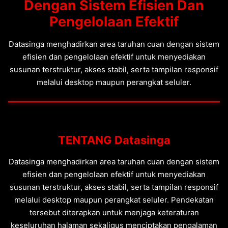
Dengan Sistem Efisien Dan
Pengelolaan Efektif
Datasinga menghadirkan area taruhan cuan dengan sistem
efisien dan pengelolaan efektif untuk menyediakan
susunan terstruktur, akses stabil, serta tampilan responsif
melalui desktop maupun perangkat seluler.
TENTANG Datasinga
Datasinga menghadirkan area taruhan cuan dengan sistem
efisien dan pengelolaan efektif untuk menyediakan
susunan terstruktur, akses stabil, serta tampilan responsif
melalui desktop maupun perangkat seluler. Pendekatan
tersebut diterapkan untuk menjaga keteraturan
keseluruhan halaman sekaligus menciptakan pengalaman