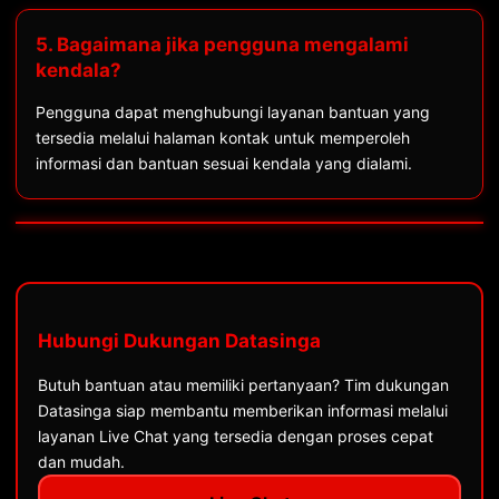
5. Bagaimana jika pengguna mengalami
kendala?
Pengguna dapat menghubungi layanan bantuan yang
tersedia melalui halaman kontak untuk memperoleh
informasi dan bantuan sesuai kendala yang dialami.
Hubungi Dukungan Datasinga
Butuh bantuan atau memiliki pertanyaan? Tim dukungan
Datasinga siap membantu memberikan informasi melalui
layanan Live Chat yang tersedia dengan proses cepat
dan mudah.