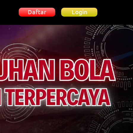
Daftar
Login