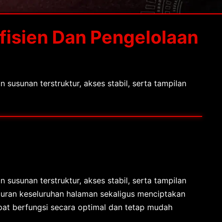
fisien Dan Pengelolaan
susunan terstruktur, akses stabil, serta tampilan
susunan terstruktur, akses stabil, serta tampilan
turan keseluruhan halaman sekaligus menciptakan
pat berfungsi secara optimal dan tetap mudah