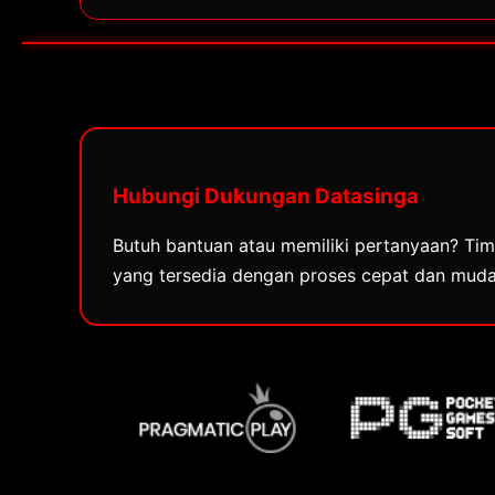
Hubungi Dukungan Datasinga
Butuh bantuan atau memiliki pertanyaan? Ti
yang tersedia dengan proses cepat dan muda