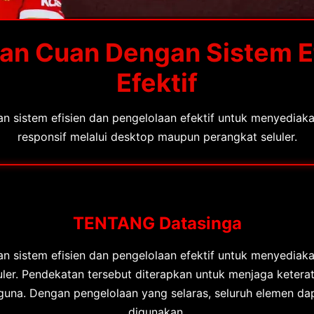
han Cuan Dengan Sistem E
Efektif
sistem efisien dan pengelolaan efektif untuk menyediakan 
responsif melalui desktop maupun perangkat seluler.
TENTANG Datasinga
sistem efisien dan pengelolaan efektif untuk menyediakan 
uler. Pendekatan tersebut diterapkan untuk menjaga ketera
una. Dengan pengelolaan yang selaras, seluruh elemen da
digunakan.