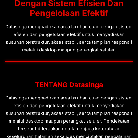
Dengan Sistem Efisien Dan
Pengelolaan Efektif
Datasinga menghadirkan area taruhan cuan dengan sistem
efisien dan pengelolaan efektif untuk menyediakan
susunan terstruktur, akses stabil, serta tampilan responsif
melalui desktop maupun perangkat seluler.
TENTANG Datasinga
Datasinga menghadirkan area taruhan cuan dengan sistem
efisien dan pengelolaan efektif untuk menyediakan
susunan terstruktur, akses stabil, serta tampilan responsif
melalui desktop maupun perangkat seluler. Pendekatan
tersebut diterapkan untuk menjaga keteraturan
keseluruhan halaman sekaligus menciptakan pengalaman