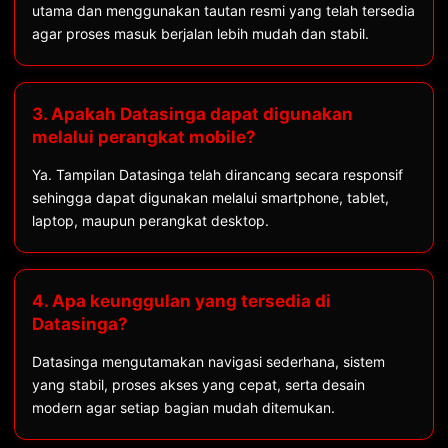
utama dan menggunakan tautan resmi yang telah tersedia
agar proses masuk berjalan lebih mudah dan stabil.
3. Apakah Datasinga dapat digunakan
melalui perangkat mobile?
Ya. Tampilan Datasinga telah dirancang secara responsif
sehingga dapat digunakan melalui smartphone, tablet,
laptop, maupun perangkat desktop.
4. Apa keunggulan yang tersedia di
Datasinga?
Datasinga mengutamakan navigasi sederhana, sistem
yang stabil, proses akses yang cepat, serta desain
modern agar setiap bagian mudah ditemukan.