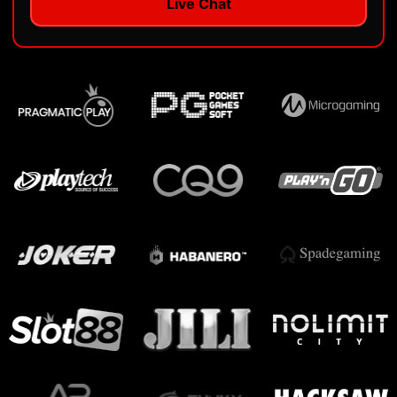
Live Chat