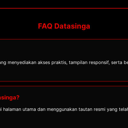
FAQ Datasinga
ng menyediakan akses praktis, tampilan responsif, serta b
asinga?
 halaman utama dan menggunakan tautan resmi yang telah 