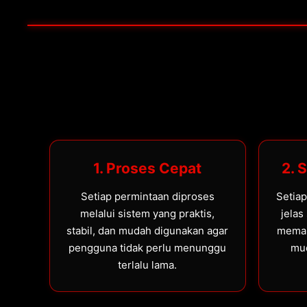
1. Proses Cepat
2. 
Setiap permintaan diproses
Setiap
melalui sistem yang praktis,
jelas
stabil, dan mudah digunakan agar
meman
pengguna tidak perlu menunggu
mu
terlalu lama.