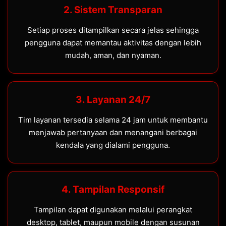
2. Sistem Transparan
Setiap proses ditampilkan secara jelas sehingga
pengguna dapat memantau aktivitas dengan lebih
mudah, aman, dan nyaman.
3. Layanan 24/7
Tim layanan tersedia selama 24 jam untuk membantu
menjawab pertanyaan dan menangani berbagai
kendala yang dialami pengguna.
4. Tampilan Responsif
Tampilan dapat digunakan melalui perangkat
desktop, tablet, maupun mobile dengan susunan