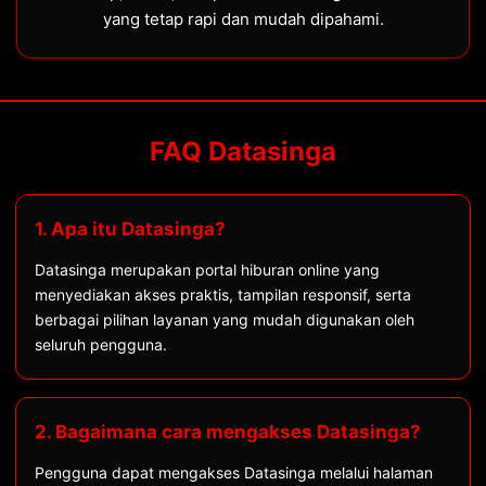
yang tetap rapi dan mudah dipahami.
FAQ Datasinga
1. Apa itu Datasinga?
Datasinga merupakan portal hiburan online yang
menyediakan akses praktis, tampilan responsif, serta
berbagai pilihan layanan yang mudah digunakan oleh
seluruh pengguna.
2. Bagaimana cara mengakses Datasinga?
Pengguna dapat mengakses Datasinga melalui halaman