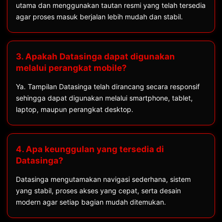
utama dan menggunakan tautan resmi yang telah tersedia
agar proses masuk berjalan lebih mudah dan stabil.
3. Apakah Datasinga dapat digunakan
melalui perangkat mobile?
Ya. Tampilan Datasinga telah dirancang secara responsif
sehingga dapat digunakan melalui smartphone, tablet,
laptop, maupun perangkat desktop.
4. Apa keunggulan yang tersedia di
Datasinga?
Datasinga mengutamakan navigasi sederhana, sistem
yang stabil, proses akses yang cepat, serta desain
modern agar setiap bagian mudah ditemukan.